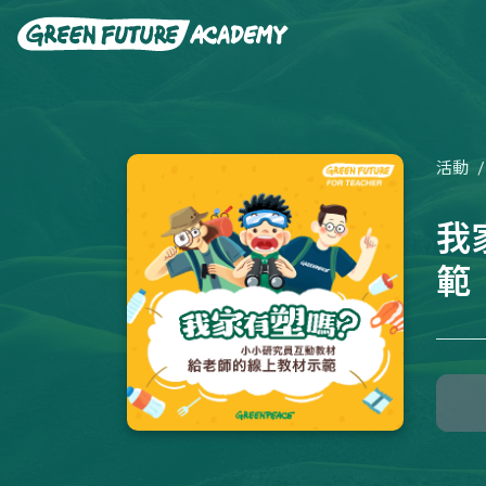
活動
我
範