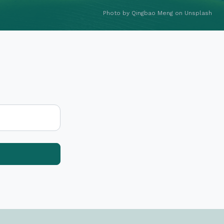
Photo by
Qingbao Meng
on
Unsplash