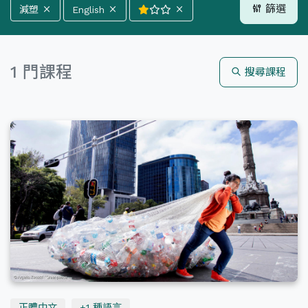
篩選
減塑
English
全部分類
氣候
能源
森林
1 門課程
搜尋課程
海洋
減塑
生活
全部語言
正體中文
English
全部難度
正體中文
+1 種語言