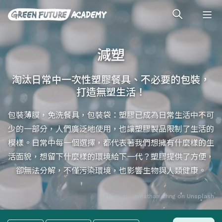
減塑
淘汰日常中一次性塑膠餐具、不必要的包裝，
打造無塑生活！
包裝薄膜，免洗餐具，包裝袋：塑膠已成為日常生活中不可
少的一部分，人們廣泛地使用，也讓塑膠製品限制了生活的
模樣。日常中每一個選擇，都代表著我們想擁有什麼樣的生
活面貌，想留下什麼樣的環境給下一代？塑膠提供了方便，
卻無法分解，不僅污染環境，也影響生物與人類健康。
Photo by
Jonathan Chng
on
Unsplash