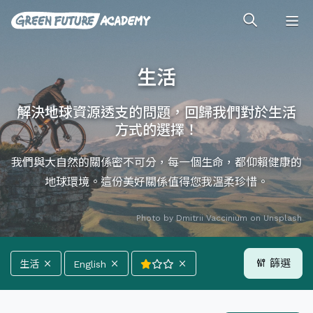
生活
解決地球資源透支的問題，回歸我們對於生活
方式的選擇！
我們與大自然的關係密不可分，每一個生命，都仰賴健康的
地球環境。這份美好關係值得您我溫柔珍惜。
Photo by
Dmitrii Vaccinium
on
Unsplash
篩選
生活
English
全部分類
氣候
能源
森林