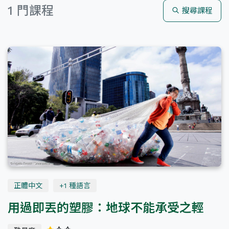
1 門課程
搜尋課程
海洋
減塑
生活
全部語言
正體中文
English
全部難度
正體中文
+1 種語言
用過即丟的塑膠：地球不能承受之輕