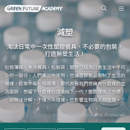
減塑
淘汰日常中一次性塑膠餐具、不必要的包裝，
打造無塑生活！
包裝薄膜，免洗餐具，包裝袋：塑膠已成為日常生活中不可
少的一部分，人們廣泛地使用，也讓塑膠製品限制了生活的
模樣。日常中每一個選擇，都代表著我們想擁有什麼樣的生
活面貌，想留下什麼樣的環境給下一代？塑膠提供了方便，
卻無法分解，不僅污染環境，也影響生物與人類健康。
Photo by
Jonathan Chng
on
Unsplash