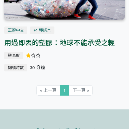
正體中文
+1 種語言
用過即丟的塑膠：地球不能承受之輕
難易度
30 分鐘
閱讀時數
« 上一頁
1
下一頁 »