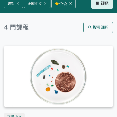
篩選
減塑
正體中文
全部分類
氣候
能源
森林
4 門課程
搜尋課程
海洋
減塑
生活
全部語言
正體中文
English
全部難度
正體中文