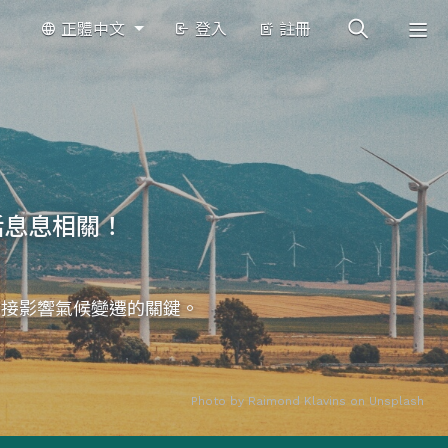
正體中文
登入
註冊
活息息相關！
直接影響氣候變遷的關鍵。
Photo by
Raimond Klavins
on
Unsplash