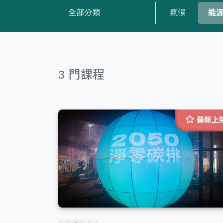
全部分類
氣候
能
全部語言
正體中文
3 門課程
全部難度
最新上