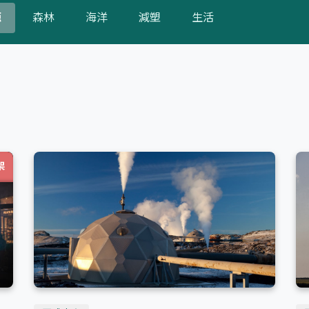
源
森林
海洋
減塑
生活
English
架