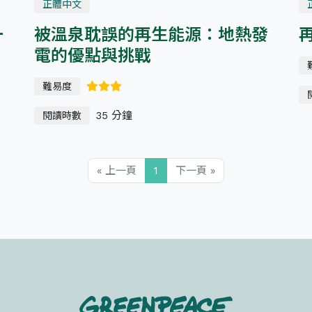
正體中文
一
被溫泉耽誤的再生能源：地熱發
電的優點與挑戰
難易度
35 分鐘
閱讀時數
« 上一頁
1
下一頁 »