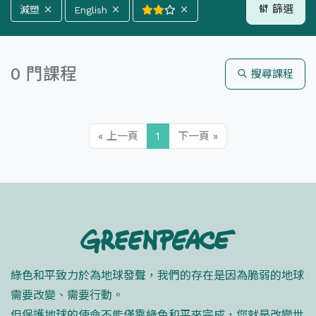
篩選
減塑
English
全部分類
氣候
能源
森林
0 門課程
搜尋課程
海洋
減塑
生活
全部語言
正體中文
English
« 上一頁
1
下一頁 »
全部難度
綠色和平致力於為地球發聲，我們的存在是因為脆弱的地球
需要改變、需要行動。
但保護地球的使命不能僅靠綠色和平來完成，您就是改變世