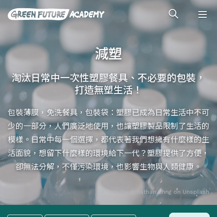
減塑
淘汰日常中一次性塑膠餐具、不必要的包裝，
打造無塑生活！
包裝薄膜，免洗餐具，包裝袋：塑膠已成為日常生活中不可
少的一部分，人們廣泛地使用，也讓塑膠製品限制了生活的
模樣。日常中每一個選擇，都代表著我們想擁有什麼樣的生
活面貌，想留下什麼樣的環境給下一代？塑膠提供了方便，
卻無法分解，不僅污染環境，也影響生物與人類健康。
Photo by
Jonathan Chng
on
Unsplash