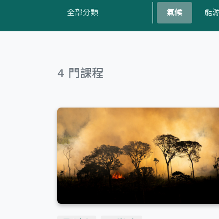
全部分類
氣候
能
全部語言
正體中文
4 門課程
全部難度