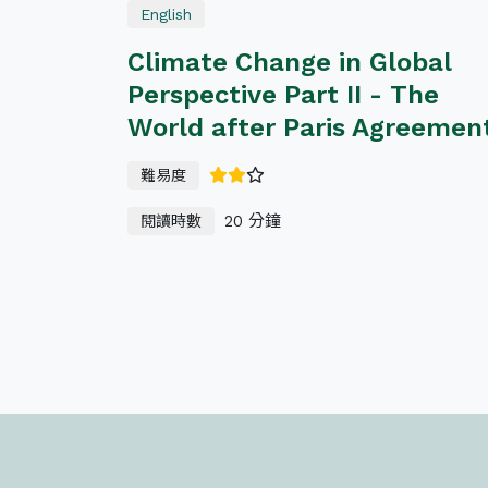
English
Climate Change in Global
Perspective Part II - The
World after Paris Agreemen
難易度
20 分鐘
閱讀時數